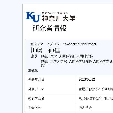
カワシマ ノブヨシ
Kawashima Nobuyoshi
川嶋 伸佳
所属
神奈川大学 人間科学部 人間科学科
神奈川大学大学院 人間科学研究科 人間科学専
員）
准教授
発表年月日
2013/05/12
発表テーマ
職場における不公正経
発表学会名
東北心理学会第67回大
学会区分
地方学会