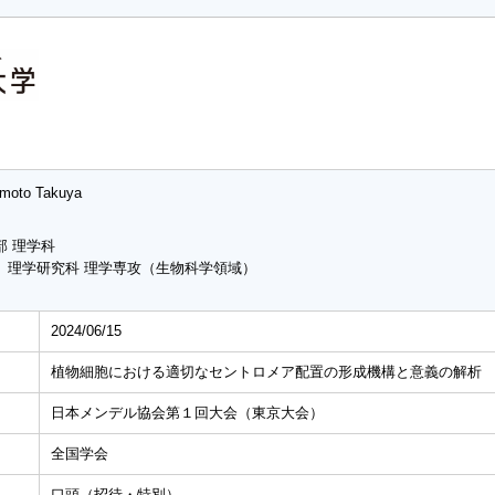
moto Takuya
部 理学科
 理学研究科 理学専攻（生物科学領域）
2024/06/15
植物細胞における適切なセントロメア配置の形成機構と意義の解析
⽇本メンデル協会第１回⼤会（東京⼤会）
全国学会
口頭（招待・特別）