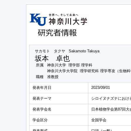
サカモト タクヤ
Sakamoto Takuya
坂本 卓也
所属
神奈川大学 理学部 理学科
神奈川大学大学院 理学研究科 理学専攻（生物
職種
准教授
発表年月日
2023/09/01
発表テーマ
シロイヌナズナにおける
発表学会名
日本植物学会第87回大
学会区分
全国学会
発表形式
口頭（一般）