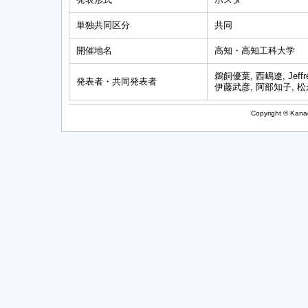
単独共同区分
共同
開催地名
高知・高知工科大学
鵜飼優葉, 西嶋遼, Jeff
発表者・共同発表者
伊藤武彦, 阿部知子, 
Copyright © Kanag