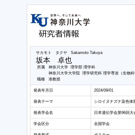
サカモト タクヤ
Sakamoto Takuya
坂本 卓也
所属
神奈川大学 理学部 理学科
神奈川大学大学院 理学研究科 理学専攻（生物
職種
准教授
発表年月日
2024/09/01
発表テーマ
シロイヌナズナ染色体
発表学会名
日本遺伝学会第96回大
学会区分
全国学会
発表形式
ポスター