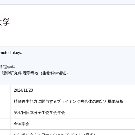
moto Takuya
部 理学科
 理学研究科 理学専攻（生物科学領域）
2024/11/28
植物再生能力に関与するプライミング複合体の同定と機能解析
第47回日本分子生物学会年会
全国学会
シンポジウム・ワークショップ パネル（指名）