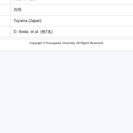
共同
Toyama (Japan)
D. Ikeda, et al. (他7名)
Copyright © Kanagawa University. All Rights Reserved.