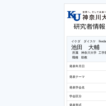
イケダ ダイスケ
Iked
池田 大輔
所属
神奈川大学 工学
職種
助教
発表年月日
発表テーマ
発表学会名
学会区分
発表形式