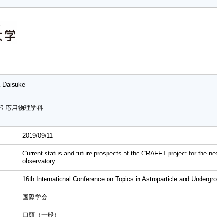
a Daisuke
部 応用物理学科
2019/09/11
Current status and future prospects of the CRAFFT project for the 
observatory
16th International Conference on Topics in Astroparticle and Underg
国際学会
口頭（一般）