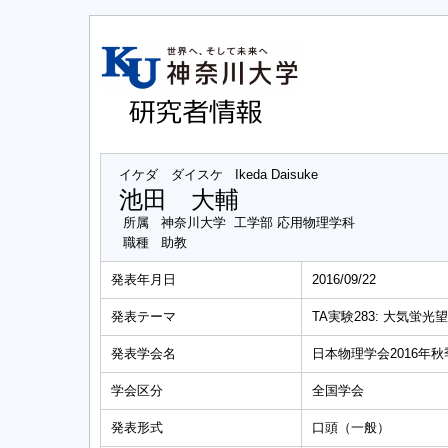
イケダ ダイスケ
Ikeda Daisuke
池田 大輔
所属
神奈川大学 工学部 応用物理学科
職種
助教
発表年月日
2016/09/22
発表テーマ
TA実験283: 大気蛍
発表学会名
日本物理学会2016年
学会区分
全国学会
発表形式
口頭（一般）