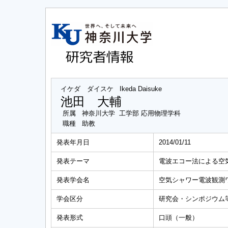
イケダ ダイスケ
Ikeda Daisuke
池田 大輔
所属
神奈川大学 工学部 応用物理学科
職種
助教
発表年月日
2014/01/11
発表テーマ
電波エコー法による空
発表学会名
空気シャワー電波観測ワ
学会区分
研究会・シンポジウム
発表形式
口頭（一般）