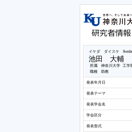
イケダ ダイスケ
Iked
池田 大輔
所属
神奈川大学 工学
職種
助教
発表年月日
発表テーマ
発表学会名
学会区分
発表形式