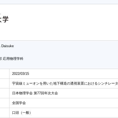
a Daisuke
部 応用物理学科
2022/03/15
宇宙線ミューオンを用いた地下構造の透視装置におけるシンチレー
日本物理学会 第77回年次大会
全国学会
口頭（一般）