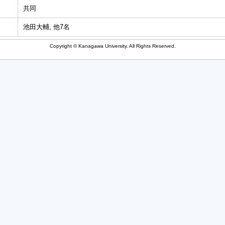
共同
池田大輔, 他7名
Copyright © Kanagawa University. All Rights Reserved.