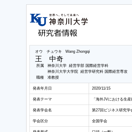
オウ チュウキ
Wang Zhongqi
王 中奇
所属
神奈川大学 経営学部 国際経営学科
神奈川大学大学院 経営学研究科 国際経営専攻
職種
准教授
発表年月日
2020/11/15
発表テーマ
「海外JVにおける生
発表学会名
第27回ビジネス研究学
学会区分
全国学会
発表形式
口頭（一般）