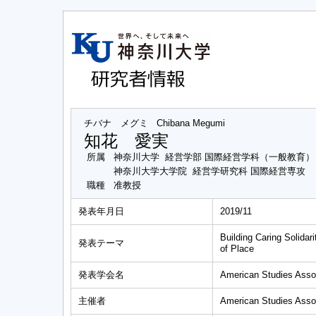
チバナ メグミ
Chibana Megumi
知花 愛実
所属
神奈川大学 経営学部 国際経営学科（一般教育）
神奈川大学大学院 経営学研究科 国際経営専攻
職種
准教授
発表年月日
2019/11
Building Caring Solida
発表テーマ
of Place
発表学会名
American Studies Asso
主催者
American Studies Asso