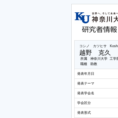
コシノ カツヒサ
Kosh
越野 克久
所属
神奈川大学 工学
職種
助教
発表年月日
発表テーマ
発表学会名
学会区分
発表形式