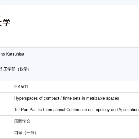
ino Katsuhisa
部 工学部（数学）
2015/11
Hyperspaces of compact / finite sets in metrizable spaces
1st Pan Pacific International Conference on Topology and Application
国際学会
口頭（一般）