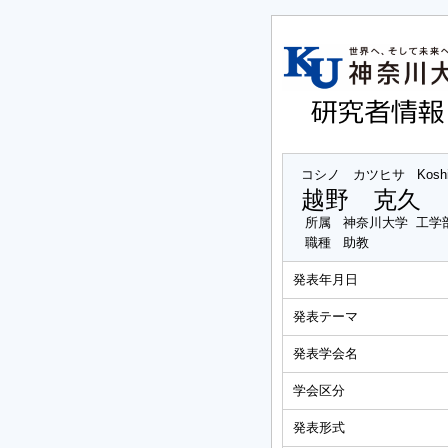
コシノ カツヒサ
Kosh
越野 克久
所属
神奈川大学 工学
職種
助教
発表年月日
発表テーマ
発表学会名
学会区分
発表形式