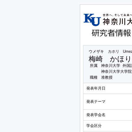
ウメザキ カホリ
Umez
梅崎 かほり
所属
神奈川大学 外国
神奈川大学大学院
職種
准教授
発表年月日
発表テーマ
発表学会名
学会区分