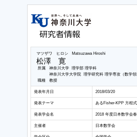
マツザワ ヒロシ
Matsuzawa Hiroshi
松澤 寛
所属
神奈川大学 理学部 理学科
神奈川大学大学院 理学研究科 理学専攻（数学領
職種
教授
発表年月日
2018/03/20
発表テーマ
あるFisher-KPP 
発表学会名
2018 年度日本数学
主催者
日本数学会
学会区分
全国学会