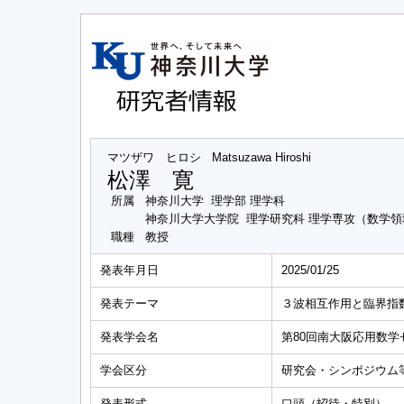
マツザワ ヒロシ
Matsuzawa Hiroshi
松澤 寛
所属
神奈川大学 理学部 理学科
神奈川大学大学院 理学研究科 理学専攻（数学領
職種
教授
発表年月日
2025/01/25
発表テーマ
３波相互作用と臨界指
発表学会名
第80回南大阪応用数学
学会区分
研究会・シンポジウム
発表形式
口頭（招待・特別）