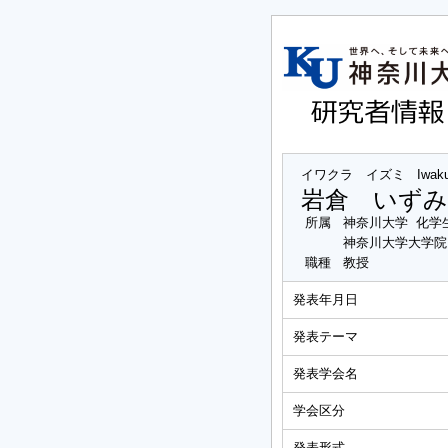
イワクラ イズミ
Iwak
岩倉 いずみ
所属
神奈川大学 化学
神奈川大学大学院
職種
教授
発表年月日
発表テーマ
発表学会名
学会区分
発表形式