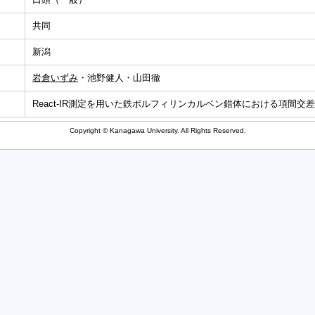
共同
新潟
岩倉いずみ
・池野健人・山田徹
React-IR測定を用いた鉄ポルフィリンカルベン錯体における項間
Copyright © Kanagawa University. All Rights Reserved.