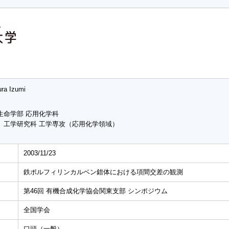
ura Izumi
生命学部 応用化学科
 工学研究科 工学専攻（応用化学領域）
2003/11/23
鉄ポルフィリンカルベン錯体における項間交差の観測
第46回 有機合成化学協会関東支部 シンポジウム
全国学会
口頭（一般）