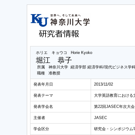
ホリエ キョウコ
Horie Kyoko
堀江 恭子
所属
神奈川大学 経済学部 経済学科/現代ビジネス学
職種
准教授
発表年月日
2013/11/02
発表テーマ
大学英語教育における
発表学会名
第22回JASEC年次大会
主催者
JASEC
学会区分
研究会・シンポジウム