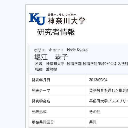
ホリエ キョウコ
Horie Kyoko
堀江 恭子
所属
神奈川大学 経済学部 経済学科/現代ビジネス学
職種
准教授
発表年月日
2013/09/04
発表テーマ
英語教育を通した批判
発表学会名
早稲田大学プレスリリ
発表形式
その他
単独共同区分
共同