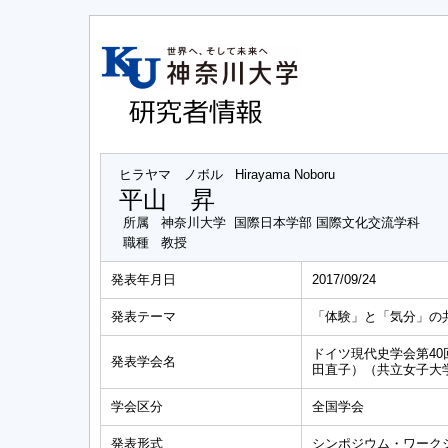
ヒラヤマ ノボル
Hirayama Noboru
平山 昇
所属
神奈川大学 国際日本学部 国際文化交流学科
職種
教授
発表年月日
2017/09/24
発表テーマ
「体験」と「気分」の
ドイツ現代史学会第40
発表学会名
田直子）（共立女子大
学会区分
全国学会
発表形式
シンポジウム・ワーク