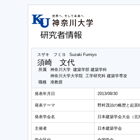
スザキ フミヨ
Suzaki Fumiyo
須崎 文代
所属
神奈川大学 建築学部 建築学科
神奈川大学大学院 工学研究科 建築学専攻
職種
准教授
発表年月日
2013/08/30
発表テーマ
野村茂治の略歴と起居
発表学会名
日本建築学会大会（北
主催者
日本建築学会
学会区分
全国学会