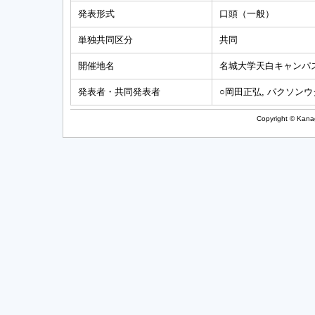
発表形式
口頭（一般）
単独共同区分
共同
開催地名
名城大学天白キャンパス
発表者・共同発表者
○岡田正弘, パクソンウク
Copyright © Kanag