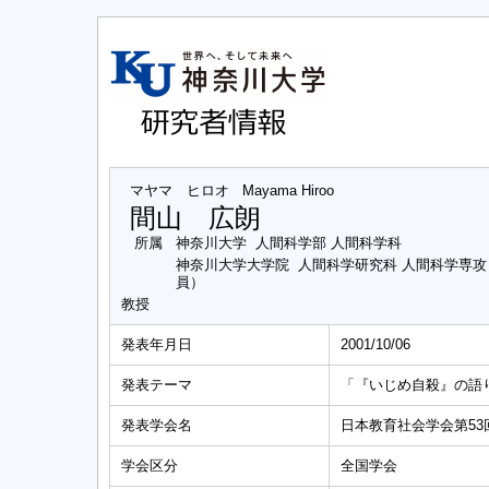
マヤマ ヒロオ
Mayama Hiroo
間山 広朗
所属
神奈川大学 人間科学部 人間科学科
神奈川大学大学院 人間科学研究科 人間科学専
員）
教授
発表年月日
2001/10/06
発表テーマ
「『いじめ自殺』の語
発表学会名
日本教育社会学会第5
学会区分
全国学会