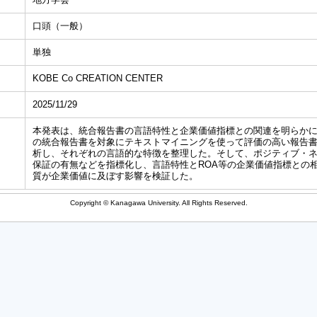
口頭（一般）
単独
KOBE Co CREATION CENTER
2025/11/29
本発表は、統合報告書の言語特性と企業価値指標との関連を明らか
の統合報告書を対象にテキストマイニングを使って評価の高い報告
析し、それぞれの言語的な特徴を整理した。そして、ポジティブ・
保証の有無などを指標化し、言語特性とROA等の企業価値指標との
質が企業価値に及ぼす影響を検証した。
Copyright © Kanagawa University. All Rights Reserved.