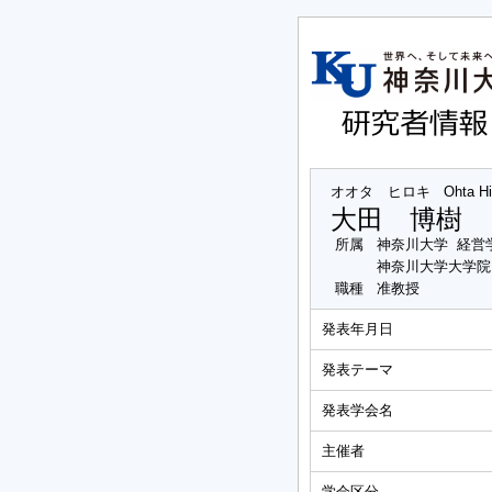
オオタ ヒロキ
Ohta Hi
大田 博樹
所属
神奈川大学 経営
神奈川大学大学院
職種
准教授
発表年月日
発表テーマ
発表学会名
主催者
学会区分