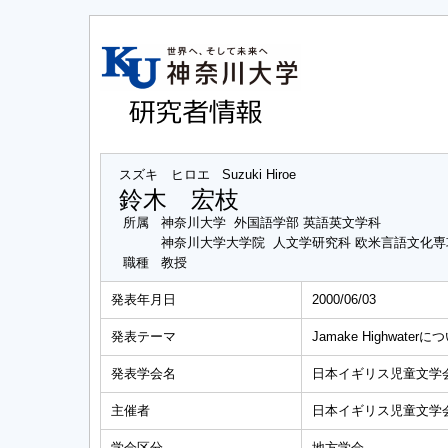
スズキ ヒロエ
Suzuki Hiroe
鈴木 宏枝
所属
神奈川大学 外国語学部 英語英文学科
神奈川大学大学院 人文学研究科 欧米言語文化
職種
教授
発表年月日
2000/06/03
発表テーマ
Jamake Highwaterにつ
発表学会名
日本イギリス児童文学
主催者
日本イギリス児童文学
学会区分
地方学会