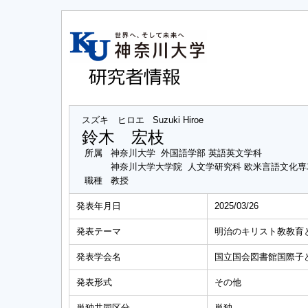
スズキ ヒロエ
Suzuki Hiroe
鈴木 宏枝
所属
神奈川大学 外国語学部 英語英文学科
神奈川大学大学院 人文学研究科 欧米言語文化
職種
教授
発表年月日
2025/03/26
発表テーマ
明治のキリスト教教育
発表学会名
国立国会図書館国際子
発表形式
その他
単独共同区分
単独