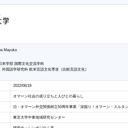
a Mayuko
日本学部 国際文化交流学科
 外国語学研究科 欧米言語文化専攻（比較言語文化）
2022/06/18
オマーン社会の成り立ちと人びとの暮らし
日・オマーン外交関係樹立50周年事業「深掘り！オマーン・スルタン
東京大学中東地域研究センター
研究会・シンポジウム等