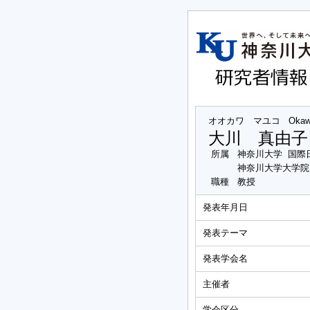
オオカワ マユコ
Okaw
大川 真由子
所属
神奈川大学 国際
神奈川大学大学院
職種
教授
発表年月日
発表テーマ
発表学会名
主催者
学会区分