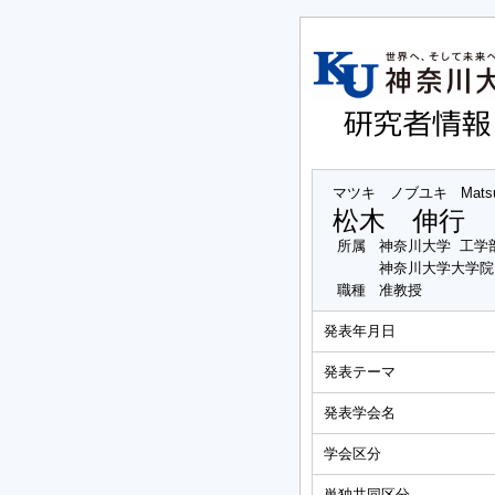
マツキ ノブユキ
Mats
松木 伸行
所属
神奈川大学 工学
神奈川大学大学院
職種
准教授
発表年月日
発表テーマ
発表学会名
学会区分
単独共同区分