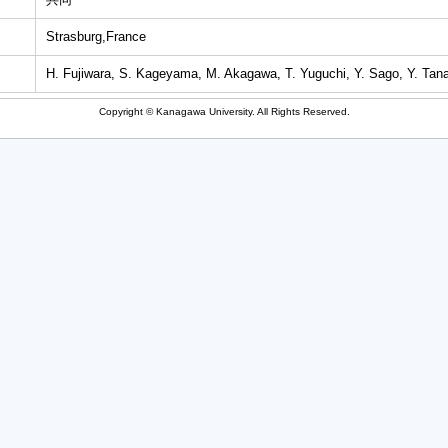
Strasburg,France
H. Fujiwara, S. Kageyama, M. Akagawa, T. Yuguchi, Y. Sago, Y. Tan
Copyright © Kanagawa University. All Rights Reserved.