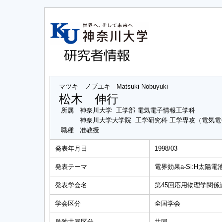
マツキ ノブユキ
Matsuki Nobuyuki
松木 伸行
所属
神奈川大学 工学部 電気電子情報工学科
神奈川大学大学院 工学研究科 工学専攻（電気
職種
准教授
発表年月日
1998/03
発表テーマ
電界効果a-Si:H太
発表学会名
第45回応用物理学関係
学会区分
全国学会
単独共同区分
共同