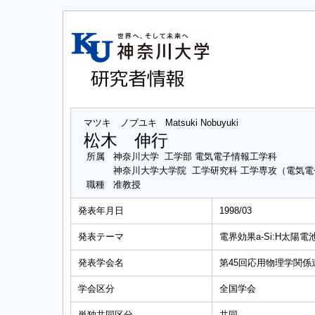
マツキ ノブユキ
Matsuki Nobuyuki
松木 伸行
所属
神奈川大学 工学部 電気電子情報工学科
神奈川大学大学院 工学研究科 工学専攻（電気
職種
准教授
発表年月日
1998/03
発表テーマ
電界効果a-Si:H太
発表学会名
第45回応用物理学関係
学会区分
全国学会
単独共同区分
共同