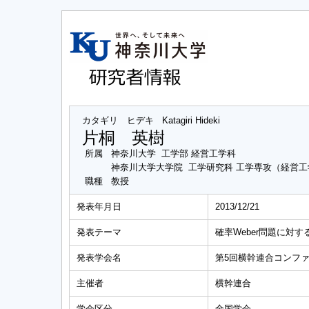
カタギリ ヒデキ
Katagiri Hideki
片桐 英樹
所属
神奈川大学 工学部 経営工学科
神奈川大学大学院 工学研究科 工学専攻（経営
職種
教授
発表年月日
2013/12/21
発表テーマ
確率Weber問題に対
発表学会名
第5回横幹連合コンフ
主催者
横幹連合
学会区分
全国学会