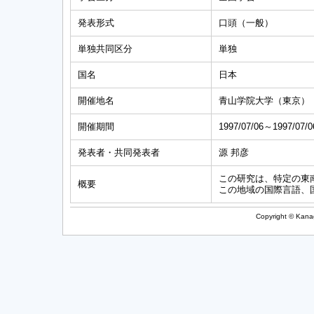
発表形式
口頭（一般）
単独共同区分
単独
国名
日本
開催地名
青山学院大学（東京）
開催期間
1997/07/06～1997/07/0
発表者・共同発表者
源 邦彦
この研究は、特定の東南ア
概要
この地域の国際言語、
Copyright © Kanag