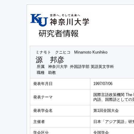
ミナモト クニヒコ
Minamoto Kunihiko
源 邦彦
所属
神奈川大学 外国語学部 英語英文学科
職種
助教
発表年月日
1997/07/06
国際言語政策機関 The Reg
発表テーマ
内語、国際語としての
発表学会名
第1回全国大会
主催者
日本「アジア英語」研
学会区分
全国学会