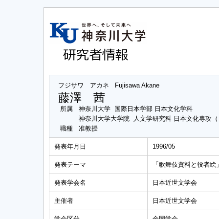
フジサワ アカネ
Fujisawa Akane
藤澤 茜
所属
神奈川大学 国際日本学部 日本文化学科
神奈川大学大学院 人文学研究科 日本文化専攻
職種
准教授
発表年月日
1996/05
発表テーマ
「歌舞伎資料と役者絵
発表学会名
日本近世文学会
主催者
日本近世文学会
学会区分
全国学会