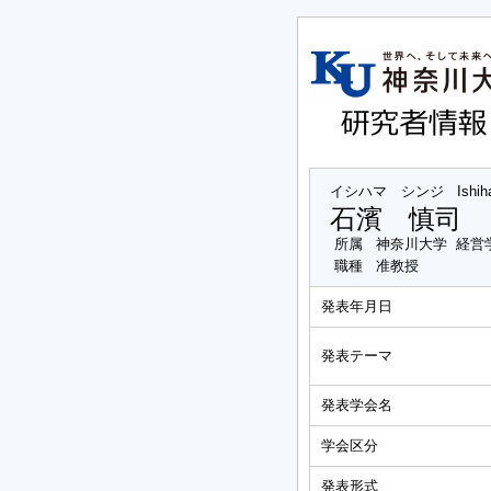
イシハマ シンジ
Ishih
石濱 慎司
所属
神奈川大学 経営
職種
准教授
発表年月日
発表テーマ
発表学会名
学会区分
発表形式