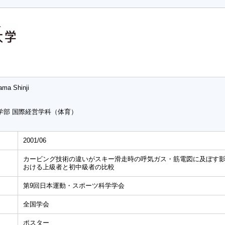
ama Shinji
学部 国際経営学科（体育）
2001/06
カービング技術の違いがスキー滑走時の呼気ガス・筋電図に及ぼす
おける上級者と初中級者の比較
第9回日本運動・スポーツ科学学会
全国学会
ポスター