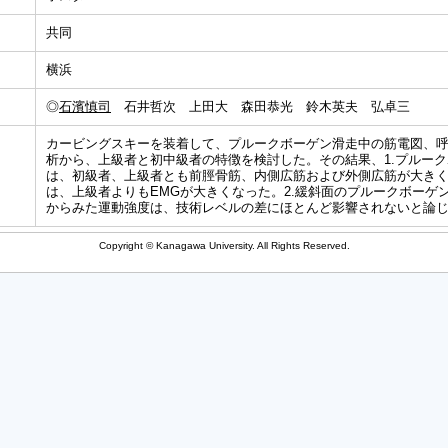
共同
横浜
◎
石濱慎司
石井哲次 上田大 森田恭光 鈴木英夫 弘卓三
カービングスキーを装着して、プルークボーゲン滑走中の筋電図、
析から、上級者と初中級者の特徴を検討した。その結果、1.プルーク
は、初級者、上級者とも前脛骨筋、内側広筋および外側広筋が大き
は、上級者よりもEMGが大きくなった。2.緩斜面のプルークボーゲ
からみた運動強度は、技術レベルの差にほとんど影響されないと論
Copyright © Kanagawa University. All Rights Reserved.