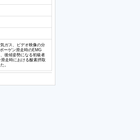
呼気ガス、ビデオ映像の分
ボーゲン滑走時のEMG
く、後傾姿勢になる初級者
ン滑走時における酸素摂取
じた。