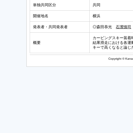
単独共同区分
共同
開催地名
横浜
発表者・共同発表者
◎森田恭光
石濱慎司
カービングスキー装着
概要
結果滑走における各運
キーで高くなると論じ
Copyright © Kanag