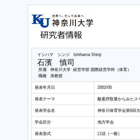
イシハマ シンジ
Ishihama Shinji
石濱 慎司
所属
神奈川大学 経営学部 国際経営学科（体育）
職種
准教授
発表年月日
2002/05
発表テーマ
酸素摂取量からみたス
発表学会名
神奈川体育学会第6回
学会区分
地方学会
発表形式
口頭（一般）