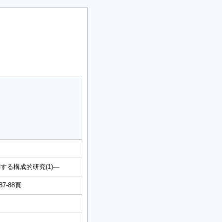
る構成的研究(1)―
-88頁