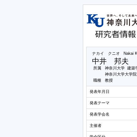
ナカイ クニオ
Nakai 
中井 邦夫
所属
神奈川大学 建築
神奈川大学大学院
職種
教授
発表年月日
発表テーマ
発表学会名
主催者
学会区分