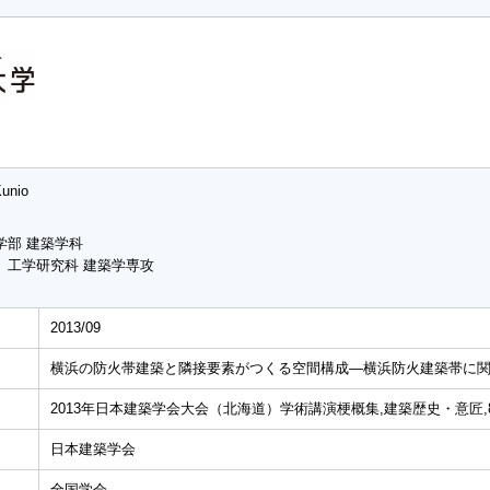
Kunio
学部 建築学科
 工学研究科 建築学専攻
2013/09
横浜の防火帯建築と隣接要素がつくる空間構成―横浜防火建築帯に関す
2013年日本建築学会大会（北海道）学術講演梗概集,建築歴史・意匠,87
日本建築学会
全国学会