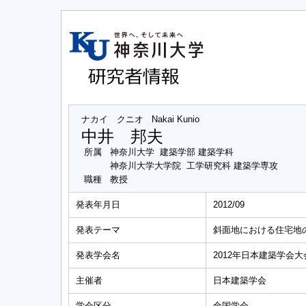
ナカイ クニオ
Nakai Kunio
中井 邦夫
所属
神奈川大学 建築学部 建築学科
神奈川大学大学院 工学研究科 建築学専攻
職種
教授
発表年月日
2012/09
発表テーマ
斜面地における住宅地
発表学会名
2012年日本建築学会大
主催者
日本建築学会
学会区分
全国学会