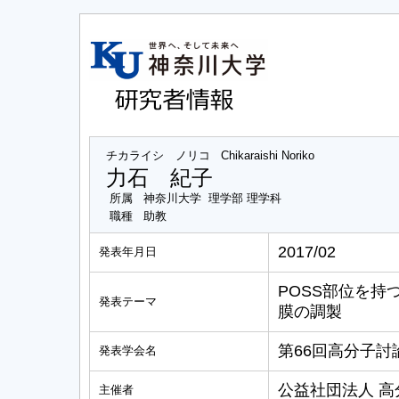
チカライシ ノリコ
Chikaraishi Noriko
力石 紀子
所属
神奈川大学 理学部 理学科
職種
助教
2017/02
発表年月日
POSS部位を
発表テーマ
膜の調製
第66回高分子討
発表学会名
公益社団法人 高
主催者