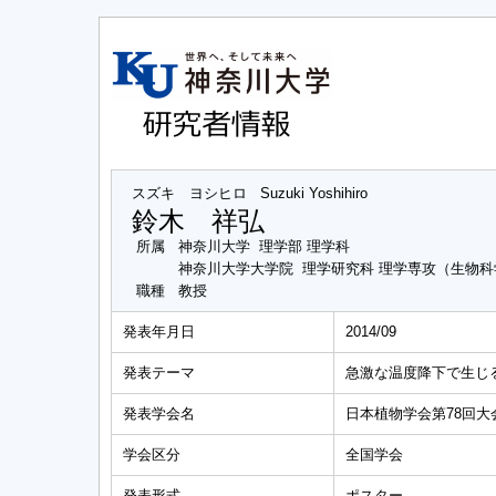
スズキ ヨシヒロ
Suzuki Yoshihiro
鈴木 祥弘
所属
神奈川大学 理学部 理学科
神奈川大学大学院 理学研究科 理学専攻（生物
職種
教授
発表年月日
2014/09
発表テーマ
急激な温度降下で生じ
発表学会名
日本植物学会第78回大
学会区分
全国学会
発表形式
ポスター