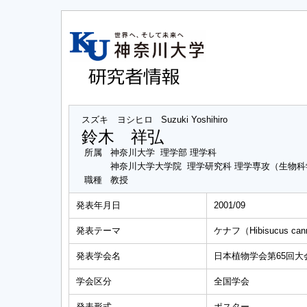
スズキ ヨシヒロ
Suzuki Yoshihiro
鈴木 祥弘
所属
神奈川大学 理学部 理学科
神奈川大学大学院 理学研究科 理学専攻（生物
職種
教授
発表年月日
2001/09
発表テーマ
ケナフ（Hibisucus
発表学会名
日本植物学会第65回大
学会区分
全国学会
発表形式
ポスター