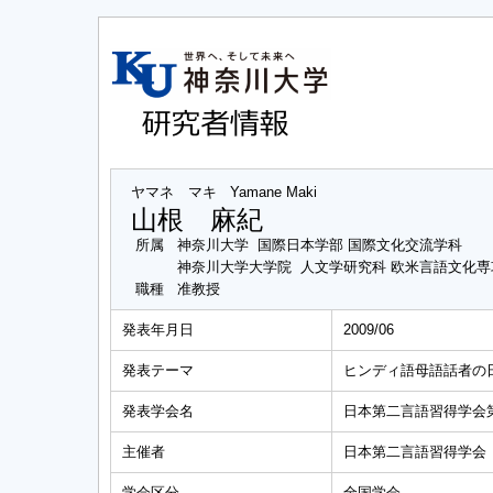
ヤマネ マキ
Yamane Maki
山根 麻紀
所属
神奈川大学 国際日本学部 国際文化交流学科
神奈川大学大学院 人文学研究科 欧米言語文化
職種
准教授
発表年月日
2009/06
発表テーマ
ヒンディ語母語話者の
発表学会名
日本第二言語習得学会第
主催者
日本第二言語習得学会
学会区分
全国学会