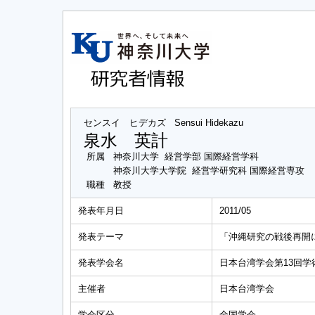
センスイ ヒデカズ
Sensui Hidekazu
泉水 英計
所属
神奈川大学 経営学部 国際経営学科
神奈川大学大学院 経営学研究科 国際経営専攻
職種
教授
発表年月日
2011/05
発表テーマ
「沖縄研究の戦後再開
発表学会名
日本台湾学会第13回学
主催者
日本台湾学会
学会区分
全国学会