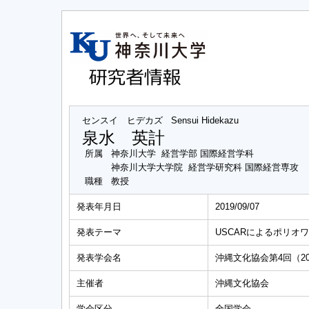
センスイ ヒデカズ
Sensui Hidekazu
泉水 英計
所属
神奈川大学 経営学部 国際経営学科
神奈川大学大学院 経営学研究科 国際経営専攻
職種
教授
発表年月日
2019/09/07
発表テーマ
USCARによるポリオ
発表学会名
沖縄文化協会第4回（2
主催者
沖縄文化協会
学会区分
全国学会