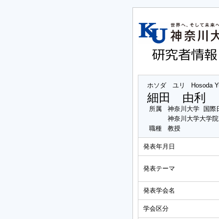
ホソダ ユリ
Hosoda Y
細田 由利
所属
神奈川大学 国際
神奈川大学大学院
職種
教授
発表年月日
発表テーマ
発表学会名
学会区分