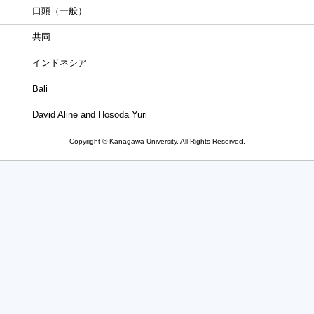
口頭（一般）
共同
インドネシア
Bali
David Aline and Hosoda Yuri
Copyright © Kanagawa University. All Rights Reserved.