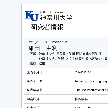
ホソダ ユリ
Hosoda Yuri
細田 由利
所属
神奈川大学 国際日本学部 国際文化交流学科
神奈川大学大学院 人文学研究科 欧米言語文化
職種
教授
発表年月日
2024/04/22
発表テーマ
Initiating informing seq
発表学会名
The 1st International
学会区分
国際学会
発表形式
口頭（一般）