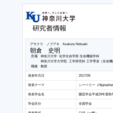
アサクラ ノブアキ
Asakura Nobuaki
朝倉 史明
所属
神奈川大学 化学生命学部 生命機能学科
神奈川大学大学院 工学研究科 工学専攻（生命
職種
教授
発表年月日
2017/09
発表テーマ
シーベリー（
Hippopha
発表学会名
園芸学会平成29年度秋
学会区分
全国学会
発表形式
口頭（一般）