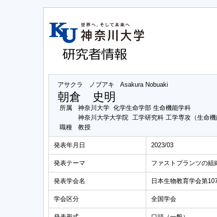
アサクラ ノブアキ
Asakura Nobuaki
朝倉 史明
所属
神奈川大学 化学生命学部 生命機能学科
神奈川大学大学院 工学研究科 工学専攻（生命
職種
教授
発表年月日
2023/03
発表テーマ
ファストプランツの組
発表学会名
日本生物教育学会第10
学会区分
全国学会
発表形式
口頭（一般）