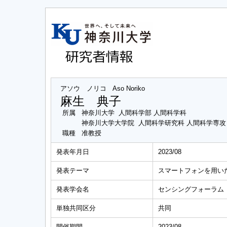
アソウ ノリコ
Aso Noriko
麻生 典子
所属
神奈川大学 人間科学部 人間科学科
神奈川大学大学院 人間科学研究科 人間科学専
職種
准教授
発表年月日
2023/08
発表テーマ
スマートフォンを用い
発表学会名
センシングフォーラム
単独共同区分
共同
開催期間
2023/08