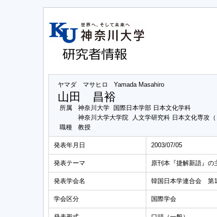
ヤマダ マサヒロ
Yamada Masahiro
山田 昌裕
所属
神奈川大学 国際日本学部 日本文化学科
神奈川大学大学院 人文学研究科 日本文化専攻
職種
教授
発表年月日
2003/07/05
発表テーマ
原刊本『捷解新語』の
発表学会名
韓国日本学連合会 第
学会区分
国際学会
発表形式
口頭（一般）