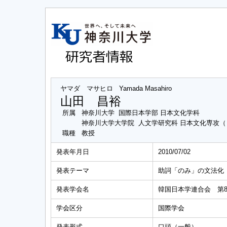
ヤマダ マサヒロ
Yamada Masahiro
山田 昌裕
所属
神奈川大学 国際日本学部 日本文化学科
神奈川大学大学院 人文学研究科 日本文化専攻
職種
教授
発表年月日
2010/07/02
発表テーマ
助詞「のみ」の文法化
発表学会名
韓国日本学連合会 第
学会区分
国際学会
発表形式
口頭（一般）